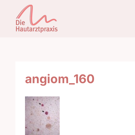
Zum
Inhalt
springen
angiom_160