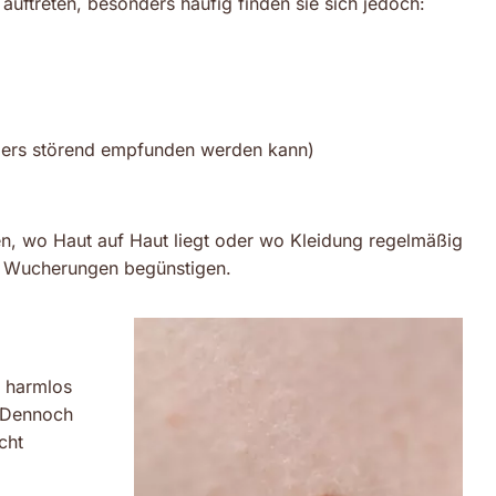
uftreten, besonders häufig finden sie sich jedoch:
ders störend empfunden werden kann)
en, wo Haut auf Haut liegt oder wo Kleidung regelmäßig
er Wucherungen begünstigen.
l harmlos
. Dennoch
cht