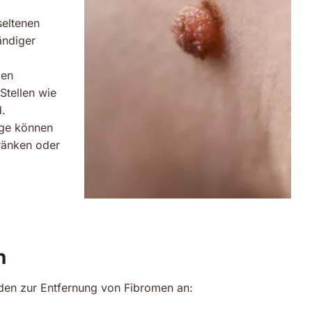
seltenen
ändiger
den
Stellen wie
d.
age können
ränken oder
n
oden zur Entfernung von Fibromen an: