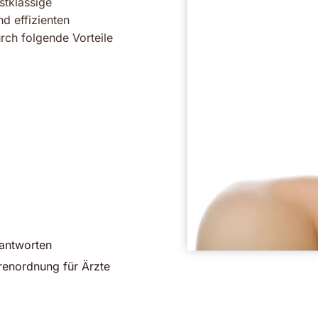
stklassige
d effizienten
rch folgende Vorteile
eantworten
renordnung für Ärzte